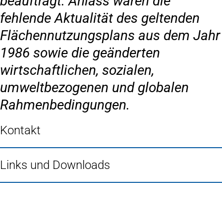
beauftragt. Anlass waren die
fehlende Aktualität des geltenden
Flächennutzungsplans aus dem Jahr
1986 sowie die geänderten
wirtschaftlichen, sozialen,
umweltbezogenen und globalen
Rahmenbedingungen.
Kontakt
Links und Downloads
Fußbereich
Häufig gesucht
Stadtplan Duisburg
(Öffnet
in
Mein Duisburg APP
(Öffnet