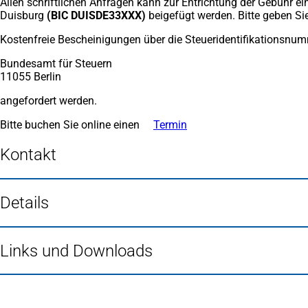
Allen schriftlichen Anfragen kann zur Entrichtung der Gebühr 
Duisburg
(BIC DUISDE33XXX)
beigefügt werden. Bitte geben 
Kostenfreie Bescheinigungen über die Steueridentifikationsnumm
Bundesamt für Steuern
11055 Berlin
angefordert werden.
Bitte buchen Sie online einen
Termin
(Öffnet
in
einem
Kontakt
neuen
Tab)
Details
Links und Downloads
Fußbereich
Häufig gesucht
Stadtplan Duisburg
(Öffnet