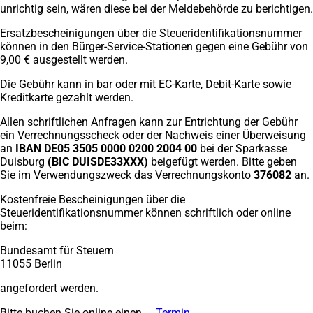
unrichtig sein, wären diese bei der Meldebehörde zu berichtigen.
Ersatzbescheinigungen über die Steueridentifikationsnummer
können in den Bürger-Service-Stationen gegen eine Gebühr von
9,00 € ausgestellt werden.
Die Gebühr kann in bar oder mit EC-Karte, Debit-Karte sowie
Kreditkarte gezahlt werden.
Allen schriftlichen Anfragen kann zur Entrichtung der Gebühr
ein Verrechnungsscheck oder der Nachweis einer Überweisung
an
IBAN DE05 3505 0000 0200 2004 00
bei der Sparkasse
Duisburg
(BIC DUISDE33XXX)
beigefügt werden. Bitte geben
Sie im Verwendungszweck das Verrechnungskonto
376082
an.
Kostenfreie Bescheinigungen über die
Steueridentifikationsnummer können schriftlich oder online
beim:
Bundesamt für Steuern
11055 Berlin
angefordert werden.
Bitte buchen Sie online einen
Termin
(Öffnet