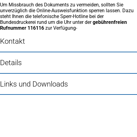
Um Missbrauch des Dokuments zu vermeiden, sollten Sie
neuen
unverzüglich die Online-Ausweisfunktion sperren lassen. Dazu
Tab)
steht Ihnen die telefonische Sperr-Hotline bei der
Bundesdruckerei rund um die Uhr unter der
gebührenfreien
Rufnummer 116116
zur Verfügung-
Kontakt
Details
Links und Downloads
Fußbereich
Häufig gesucht
Stadtplan Duisburg
(Öffnet
in
Mein Duisburg APP
(Öffnet
einem
in
Veranstaltungskalender
(Öffnet
neuen
einem
in
Serviceangebote der Stadt Duisburg
Tab)
neuen
einem