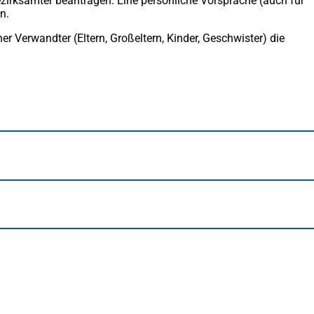
ezirksämter beantragen. Eine persönliche Vorsprache (auch für
n.
r Verwandter (Eltern, Großeltern, Kinder, Geschwister) die