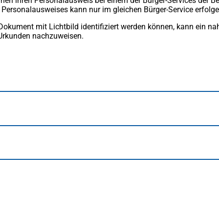
nnen ihren Personalausweis bei einem der Bürger-Services der B
 Personalausweises kann nur im gleichen Bürger-Service erfolge
okument mit Lichtbild identifiziert werden können, kann ein nahe
r Urkunden nachzuweisen.