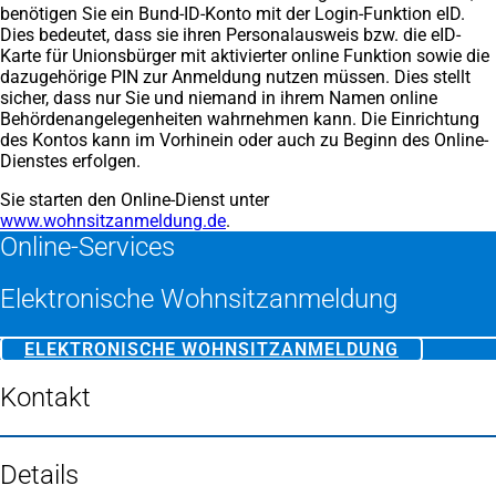
benötigen Sie ein Bund-ID-Konto mit der Login-Funktion eID.
Dies bedeutet, dass sie ihren Personalausweis bzw. die eID-
Karte für Unionsbürger mit aktivierter online Funktion sowie die
dazugehörige PIN zur Anmeldung nutzen müssen. Dies stellt
sicher, dass nur Sie und niemand in ihrem Namen online
Behördenangelegenheiten wahrnehmen kann. Die Einrichtung
des Kontos kann im Vorhinein oder auch zu Beginn des Online-
Dienstes erfolgen.
Sie starten den Online-Dienst unter
www.wohnsitzanmeldung.de
(Öffnet
.
Online-Services
in
einem
neuen
Elektronische Wohnsitzanmeldung
Tab)
ELEKTRONISCHE WOHNSITZANMELDUNG
(ÖFFNET
IN
EINEM
Kontakt
NEUEN
TAB)
Details