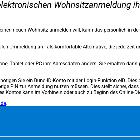
 elektronischen Wohnsitzanmeldung ihr
inen neuen Wohnsitz anmelden will, kann das persönlich in den
gitalen Ummeldung an - als komfortable Alternative, die jederze
, Tablet oder PC ihre Adressdaten ändern. Sie erhalten dann p
igen Sie ein Bund-ID-Konto mit der Login-Funktion eID. Dies be
örige PIN zur Anmeldung nutzen müssen. Dies stellt sicher, das
s Kontos kann im Vorhinein oder auch zu Beginn des Online-Di
.de
(Öffnet
.
in
einem
neuen
Tab)