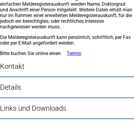
einfachen Melderegisterauskunft werden Name, Doktorgrad
und Anschrift einer Person mitgeteilt. Weitere Daten erhält man
nur im Rahmen einer erweiterten Melderegisterauskunft, für die
jedoch ein berechtigtes, oder rechtliches Interesse
nachgewiesen werden muss.
Die Melderegisterauskunft kann persönlich, schriftlich, per Fax
oder per E-Mail angefordert werden.
Bitte buchen Sie online einen
Termin
(Öffnet
in
einem
Kontakt
neuen
Tab)
Details
Links und Downloads
Fußbereich
Häufig gesucht
Stadtplan Duisburg
(Öffnet