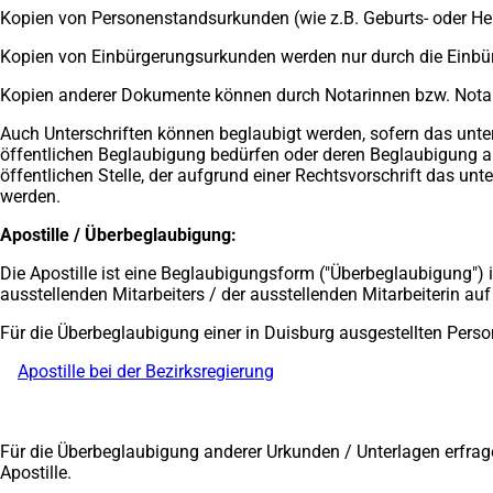
Kopien von Personenstandsurkunden (wie z.B. Geburts- oder Heir
Kopien von Einbürgerungsurkunden werden nur durch die Einbü
Kopien anderer Dokumente können durch Notarinnen bzw. Notar
Auch Unterschriften können beglaubigt werden, sofern das unters
öffentlichen Beglaubigung bedürfen oder deren Beglaubigung and
öffentlichen Stelle, der aufgrund einer Rechtsvorschrift das u
werden.
Apostille / Überbeglaubigung:
Die Apostille ist eine Beglaubigungsform ("Überbeglaubigung") i
ausstellenden Mitarbeiters / der ausstellenden Mitarbeiterin auf
Für die Überbeglaubigung einer in Duisburg ausgestellten Perso
Apostille bei der Bezirksregierung
(Öffnet
in
einem
neuen
Für die Überbeglaubigung anderer Urkunden / Unterlagen erfrage
Tab)
Apostille.