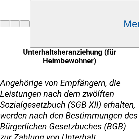
Inhalt anspringen
Me
Zur
Startseite
Unterhaltsheranziehung (für
Heimbewohner)
Angehörige von Empfängern, die
Leistungen nach dem zwölften
Sozialgesetzbuch (SGB XII) erhalten,
werden nach den Bestimmungen des
Bürgerlichen Gesetzbuches (BGB)
zur Zahlung von Unterhalt