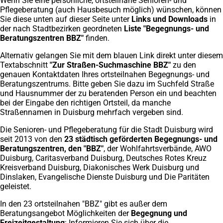
Wenn Sie eine persönliche, ortsteilnahe Senioren- und
Pflegeberatung (auch Hausbesuch möglich) wünschen, können
Sie diese unten auf dieser Seite unter
Links und Downloads
in
der nach Stadtbezirken geordneten
Liste "Begegnungs- und
Beratungszentren BBZ"
finden.
Alternativ gelangen Sie mit dem blauen Link direkt unter diesem
Textabschnitt
"Zur Straßen-Suchmaschine BBZ"
zu
den
genauen Kontaktdaten Ihres ortsteilnahen Begegnungs- und
Beratungszentrums. Bitte geben Sie dazu im Suchfeld Straße
und Hausnummer der zu beratenden Person ein und beachten
bei der Eingabe den richtigen Ortsteil, da manche
Straßennamen in Duisburg mehrfach vergeben sind.
Die Senioren- und Pflegeberatung für die Stadt Duisburg wird
seit 2013 von den
23 städtisch geförderten Begegnungs- und
Beratungszentren, den "BBZ"
, der Wohlfahrtsverbände, AWO
Duisburg, Caritasverband Duisburg, Deutsches Rotes Kreuz
Kreisverband Duisburg, Diakonisches Werk Duisburg und
Dinslaken, Evangelische Dienste Duisburg und Die Paritäten
geleistet.
In den 23 ortsteilnahen "BBZ" gibt es außer dem
Beratungsangebot Möglichkeiten der
Begegnung und
Freizeitgestaltung
: Informieren Sie sich über die