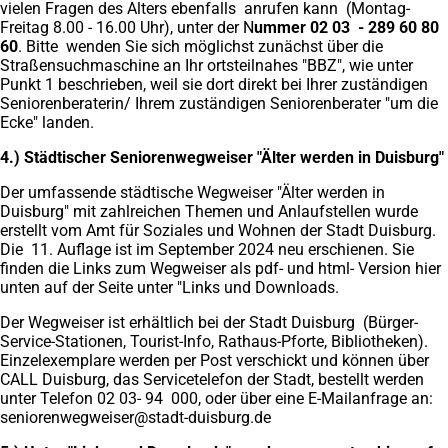
vielen Fragen des Alters ebenfalls anrufen kann (Montag-
Freitag 8.00 - 16.00 Uhr), unter der N
ummer 02 03 - 289 60 80
60
. Bitte wenden Sie sich möglichst zunächst über die
Straßensuchmaschine an Ihr ortsteilnahes "BBZ", wie unter
Punkt 1 beschrieben, weil sie dort direkt bei Ihrer zuständigen
Seniorenberaterin/ Ihrem zuständigen Seniorenberater "um die
Ecke" landen.
4.) Städtischer Seniorenwegweiser "Älter werden in Duisburg"
Der umfassende städtische Wegweiser "Älter werden in
Duisburg" mit zahlreichen Themen und Anlaufstellen wurde
erstellt vom Amt für Soziales und Wohnen der Stadt Duisburg.
Die 11. Auflage ist im September 2024 neu erschienen. Sie
finden die Links zum Wegweiser als pdf- und html- Version hier
unten auf der Seite unter "Links und Downloads.
Der Wegweiser ist erhältlich bei der Stadt Duisburg (Bürger-
Service-Stationen, Tourist-Info, Rathaus-Pforte, Bibliotheken).
Einzelexemplare werden per Post verschickt und können über
CALL Duisburg, das Servicetelefon der Stadt, bestellt werden
unter Telefon 02 03- 94 000, oder über eine E-Mailanfrage an:
seniorenwegweiser
stadt-duisburg
de