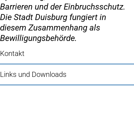
Barrieren und der Einbruchsschutz.
Die Stadt Duisburg fungiert in
diesem Zusammenhang als
Bewilligungsbehörde.
Kontakt
Links und Downloads
Fußbereich
Häufig gesucht
Stadtplan Duisburg
(Öffnet
in
Mein Duisburg APP
(Öffnet
einem
in
Veranstaltungskalender
(Öffnet
neuen
einem
in
Serviceangebote der Stadt Duisburg
Tab)
neuen
einem
Tab)
neuen
Tab)