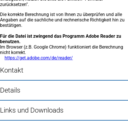
zurücksetzen".
Die korrekte Berechnung ist von Ihnen zu überprüfen und alle
Angaben auf die sachliche und rechnerische Richtigkeit hin zu
bestätigen.
Für die Datei ist zwingend das Programm Adobe Reader zu
benutzen.
Im Browser (z.B. Google Chrome) funktioniert die Berechnung
nicht korrekt.
https://get.adobe.com/de/reader/
(Öffnet
in
einem
Kontakt
neuen
Tab)
Details
Links und Downloads
Fußbereich
Häufig gesucht