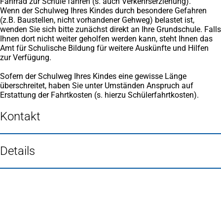
Fahrrad zur Schule fahren (s. auch Verkehrserziehung).
Wenn der Schulweg Ihres Kindes durch besondere Gefahren
(z.B. Baustellen, nicht vorhandener Gehweg) belastet ist,
wenden Sie sich bitte zunächst direkt an Ihre Grundschule. Falls
Ihnen dort nicht weiter geholfen werden kann, steht Ihnen das
Amt für Schulische Bildung für weitere Auskünfte und Hilfen
zur Verfügung.
Sofern der Schulweg Ihres Kindes eine gewisse Länge
überschreitet, haben Sie unter Umständen Anspruch auf
Erstattung der Fahrtkosten (s. hierzu Schülerfahrtkosten).
Kontakt
Details
Fußbereich
Häufig gesucht
Stadtplan Duisburg
(Öffnet
in
Mein Duisburg APP
(Öffnet
einem
in
Veranstaltungskalender
(Öffnet
neuen
einem
in
Serviceangebote der Stadt Duisburg