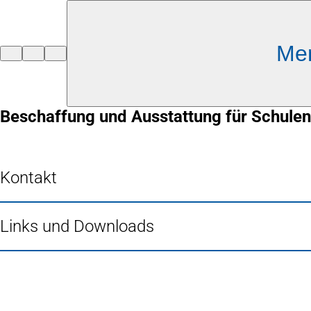
Inhalt anspringen
Me
Zur
Startseite
Beschaffung und Ausstattung für Schulen
Kontakt
Links und Downloads
Fußbereich
Häufig gesucht
Stadtplan Duisburg
(Öffnet
in
Mein Duisburg APP
(Öffnet
einem
in
Veranstaltungskalender
(Öffnet