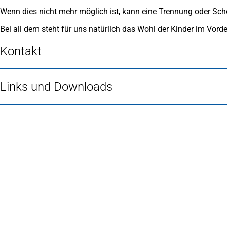
Wenn dies nicht mehr möglich ist, kann eine Trennung oder Sch
Bei all dem steht für uns natürlich das Wohl der Kinder im Vord
Kontakt
Links und Downloads
Fußbereich
Häufig gesucht
Stadtplan Duisburg
(Öffnet
in
Mein Duisburg APP
(Öffnet
einem
in
Veranstaltungskalender
(Öffnet
neuen
einem
in
Serviceangebote der Stadt Duisburg
Tab)
neuen
einem
Tab)
neuen
Tab)
Schnellübersicht
Tourismus - Stadt von Feuer & Wasser
Rathaus, Politik und Stadtverwaltung