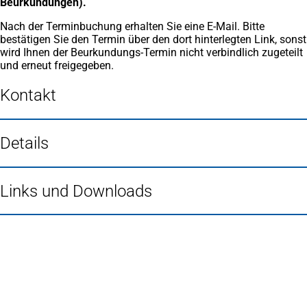
Beurkundungen).
Nach der Terminbuchung erhalten Sie eine E-Mail. Bitte
bestätigen Sie den Termin über den dort hinterlegten Link, sonst
wird Ihnen der Beurkundungs-Termin nicht verbindlich zugeteilt
und erneut freigegeben.
Kontakt
Details
Links und Downloads
Fußbereich
Häufig gesucht
Stadtplan Duisburg
(Öffnet
in
Mein Duisburg APP
(Öffnet
einem
in
Veranstaltungskalender
(Öffnet
neuen
einem
in
Serviceangebote der Stadt Duisburg
Tab)
neuen
einem