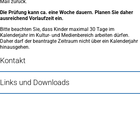
Mail zurück.
Die Prüfung kann ca. eine Woche dauern. Planen Sie daher
ausreichend Vorlaufzeit ein.
Bitte beachten Sie, dass Kinder maximal 30 Tage im
Kalenderjahr im Kultur- und Medienbereich arbeiten dürfen.
Daher darf der beantragte Zeitraum nicht über ein Kalenderjahr
hinausgehen.
Kontakt
Links und Downloads
Fußbereich
Häufig gesucht
Stadtplan Duisburg
(Öffnet
in
Mein Duisburg APP
(Öffnet
einem
in
Veranstaltungskalender
(Öffnet
neuen
einem
in
Serviceangebote der Stadt Duisburg
Tab)
neuen
einem
Tab)
neuen