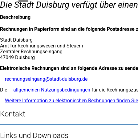
Die Stadt Duisburg verfügt über ein
Beschreibung
Rechnungen in Papierform sind an die folgende Postadresse z
Stadt Duisburg
Amt für Rechnungswesen und Steuern
Zentraler Rechnungseingang
47049 Duisburg
Elektronische Rechnungen sind an folgende Adresse zu sende
rechnungseingang
stadt-duisburg
de
Die
allgemeinen Nutzungsbedingungen
(Öffnet
für die Rechnungszus
in
Weitere Information zu elektronischen Rechnungen finden Sie 
einem
neuen
Kontakt
Tab)
Links und Downloads