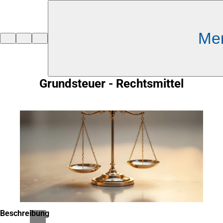
Inhalt anspringen
Me
Zur
Startseite
Grundsteuer - Rechtsmittel
Beschreibung