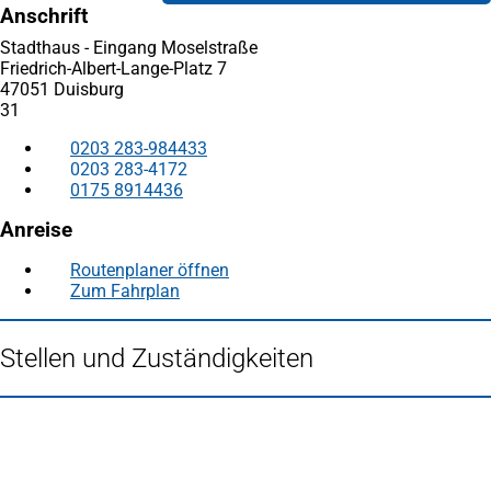
Anschrift
Stadthaus - Eingang Moselstraße
Friedrich-Albert-Lange-Platz 7
47051 Duisburg
31
0203 283-984433
0203 283-4172
0175 8914436
Anreise
Routenplaner öffnen
(Öffnet
Zum Fahrplan
(Öffnet
in
in
einem
einem
neuen
Stellen und Zuständigkeiten
neuen
Tab)
Tab)
Fußbereich
Häufig gesucht
Stadtplan Duisburg
(Öffnet
in
Mein Duisburg APP
(Öffnet
einem
in
Veranstaltungskalender
(Öffnet