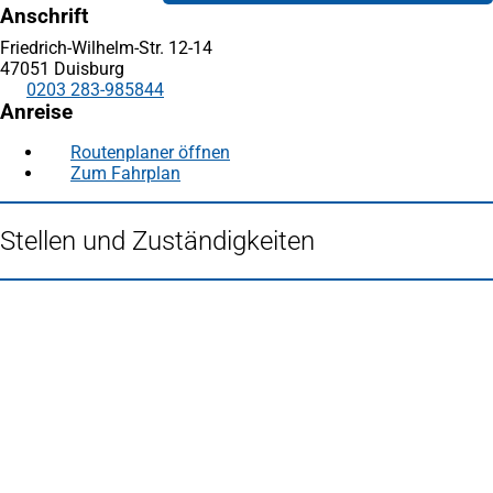
Anschrift
Friedrich-Wilhelm-Str. 12-14
47051 Duisburg
0203 283-985844
Anreise
Routenplaner öffnen
(Öffnet
Zum Fahrplan
(Öffnet
in
in
einem
einem
neuen
Stellen und Zuständigkeiten
neuen
Tab)
Tab)
Fußbereich
Häufig gesucht
Stadtplan Duisburg
(Öffnet
in
Mein Duisburg APP
(Öffnet
einem
in
Veranstaltungskalender
(Öffnet
neuen
einem
in
Serviceangebote der Stadt Duisburg
Tab)
neuen
einem
Tab)
neuen
Tab)
Schnellübersicht