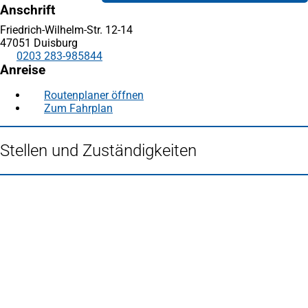
Anschrift
Friedrich-Wilhelm-Str. 12-14
47051 Duisburg
0203 283-985844
Anreise
Routenplaner öffnen
(Öffnet
Zum Fahrplan
(Öffnet
in
in
einem
einem
neuen
Stellen und Zuständigkeiten
neuen
Tab)
Tab)
Fußbereich
Häufig gesucht
Stadtplan Duisburg
(Öffnet
in
Mein Duisburg APP
(Öffnet
einem
in
Veranstaltungskalender
(Öffnet
neuen
einem
in
Serviceangebote der Stadt Duisburg
Tab)
neuen
einem
Tab)
neuen
Tab)
Schnellübersicht