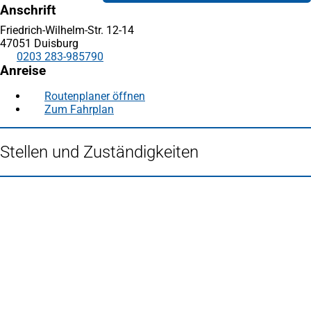
Anschrift
Friedrich-Wilhelm-Str. 12-14
47051 Duisburg
0203 283-985790
Anreise
Routenplaner öffnen
(Öffnet
Zum Fahrplan
(Öffnet
in
in
einem
einem
neuen
Stellen und Zuständigkeiten
neuen
Tab)
Tab)
Fußbereich
Häufig gesucht
Stadtplan Duisburg
(Öffnet
in
Mein Duisburg APP
(Öffnet
einem
in
Veranstaltungskalender
(Öffnet
neuen
einem
in
Serviceangebote der Stadt Duisburg
Tab)
neuen
einem
Tab)
neuen
Tab)
Schnellübersicht