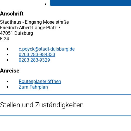
Anschrift
Stadthaus - Eingang Moselstraße
Friedrich-Albert-Lange-Platz 7
47051 Duisburg
E 24
c.poyck
stadt-duisburg
de
0203 283-984333
0203 283-9329
Anreise
Routenplaner öffnen
(Öffnet
Zum Fahrplan
(Öffnet
in
in
einem
einem
neuen
Stellen und Zuständigkeiten
neuen
Tab)
Tab)
Fußbereich
Häufig gesucht
Stadtplan Duisburg
(Öffnet