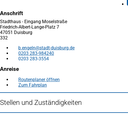
Anschrift
Stadthaus - Eingang Moselstraße
Friedrich-Albert-Lange-Platz 7
47051 Duisburg
332
b.engeln
stadt-duisburg
de
0203 283-984240
0203 283-3554
Anreise
Routenplaner öffnen
(Öffnet
Zum Fahrplan
(Öffnet
in
in
einem
einem
neuen
Stellen und Zuständigkeiten
neuen
Tab)
Tab)
Fußbereich
Häufig gesucht
Stadtplan Duisburg
(Öffnet