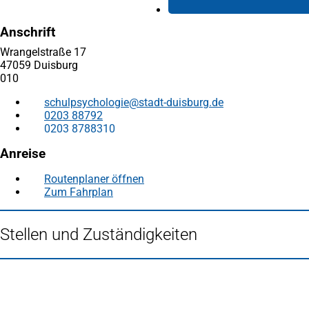
Anschrift
Wrangelstraße 17
47059 Duisburg
010
schulpsychologie
stadt-duisburg
de
0203 88792
0203 8788310
Anreise
Routenplaner öffnen
(Öffnet
Zum Fahrplan
(Öffnet
in
in
einem
einem
neuen
Stellen und Zuständigkeiten
neuen
Tab)
Tab)
Fußbereich
Häufig gesucht
Stadtplan Duisburg
(Öffnet
in
Mein Duisburg APP
(Öffnet