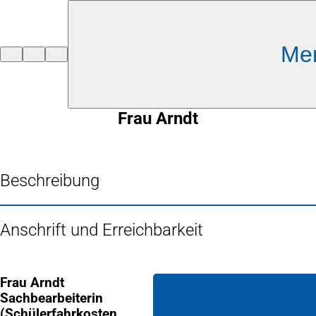
Inhalt anspringen
Me
Zur
Startseite
Frau Arndt
Beschreibung
Anschrift und Erreichbarkeit
Frau Arndt
Sachbearbeiterin
(Schülerfahrkosten,