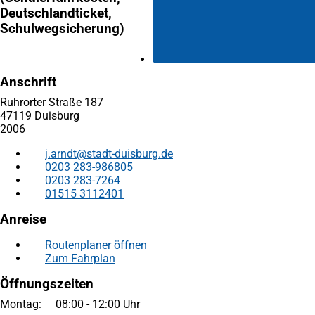
Deutschlandticket,
Schulwegsicherung)
Anschrift
Ruhrorter Straße 187
47119 Duisburg
2006
j.arndt
stadt-duisburg
de
0203 283-986805
0203 283-7264
01515 3112401
Anreise
Routenplaner öffnen
(Öffnet
Zum Fahrplan
(Öffnet
in
in
einem
Öffnungszeiten
einem
neuen
neuen
Tab)
Montag: 08:00 - 12:00 Uhr
Tab)