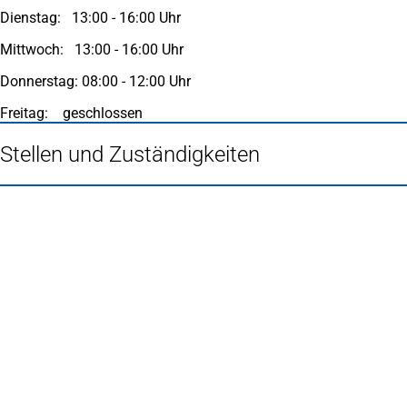
Dienstag: 13:00 - 16:00 Uhr
Mittwoch: 13:00 - 16:00 Uhr
Donnerstag: 08:00 - 12:00 Uhr
Freitag: geschlossen
Stellen und Zuständigkeiten
Fußbereich
Häufig gesucht
Stadtplan Duisburg
(Öffnet
in
Mein Duisburg APP
(Öffnet
einem
in
Veranstaltungskalender
(Öffnet
neuen
einem
in
Serviceangebote der Stadt Duisburg
Tab)
neuen
einem
Tab)
neuen
Tab)
Schnellübersicht
Tourismus - Stadt von Feuer & Wasser
Rathaus, Politik und Stadtverwaltung