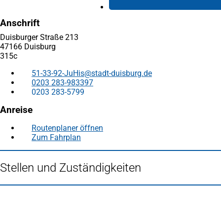
Anschrift
Duisburger Straße 213
47166 Duisburg
315c
51-33-92-JuHis
stadt-duisburg
de
0203 283-983397
0203 283-5799
Anreise
Routenplaner öffnen
(Öffnet
Zum Fahrplan
(Öffnet
in
in
einem
einem
neuen
Stellen und Zuständigkeiten
neuen
Tab)
Tab)
Fußbereich
Häufig gesucht
Stadtplan Duisburg
(Öffnet
in
Mein Duisburg APP
(Öffnet