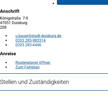
Anschrift
Königstraße 7-9
47051 Duisburg
208
u.bauer
stadt-duisburg
de
0203 283-983314
0203 283-4446
Anreise
Routenplaner öffnen
(Öffnet
Zum Fahrplan
(Öffnet
in
in
einem
einem
neuen
Stellen und Zuständigkeiten
neuen
Tab)
Tab)
Fußbereich
Häufig gesucht
Stadtplan Duisburg
(Öffnet
in
Mein Duisburg APP
(Öffnet