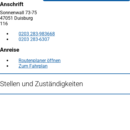
Anschrift
Sonnenwall 73-75
47051 Duisburg
116
0203 283-983668
0203 283-6307
Anreise
Routenplaner öffnen
(Öffnet
Zum Fahrplan
(Öffnet
in
in
einem
einem
neuen
Stellen und Zuständigkeiten
neuen
Tab)
Tab)
Fußbereich
Häufig gesucht
Stadtplan Duisburg
(Öffnet
in
Mein Duisburg APP
(Öffnet
einem
in
Veranstaltungskalender
(Öffnet
neuen
einem
in
Serviceangebote der Stadt Duisburg
Tab)
neuen
einem