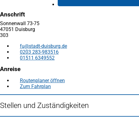
Anschrift
Sonnenwall 73-75
47051 Duisburg
303
fu
stadt-duisburg
de
0203 283-983516
01511 6349552
Anreise
Routenplaner öffnen
(Öffnet
Zum Fahrplan
(Öffnet
in
in
einem
einem
neuen
Stellen und Zuständigkeiten
neuen
Tab)
Tab)
Fußbereich
Häufig gesucht
Stadtplan Duisburg
(Öffnet
in
Mein Duisburg APP
(Öffnet