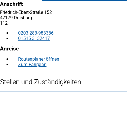
Anschrift
Friedrich-Ebert-Straße 152
47179 Duisburg
112
0203 283-983386
01515 3132417
Anreise
Routenplaner öffnen
(Öffnet
Zum Fahrplan
(Öffnet
in
in
einem
einem
neuen
Stellen und Zuständigkeiten
neuen
Tab)
Tab)
Fußbereich
Häufig gesucht
Stadtplan Duisburg
(Öffnet
in
Mein Duisburg APP
(Öffnet
einem
in
Veranstaltungskalender
(Öffnet
neuen
einem
in
Serviceangebote der Stadt Duisburg
Tab)
neuen
einem