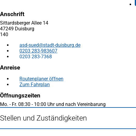
Anschrift
Sittardsberger Allee 14
47249 Duisburg
140
asd-sued
stadt-duisburg
de
0203 283-983607
0203 283-7368
Anreise
Routenplaner öffnen
(Öffnet
Zum Fahrplan
(Öffnet
in
in
einem
Öffnungszeiten
einem
neuen
neuen
Tab)
Mo. - Fr. 08:30 - 10:00 Uhr und nach Vereinbarung
Tab)
Stellen und Zuständigkeiten
Fußbereich
Häufig gesucht