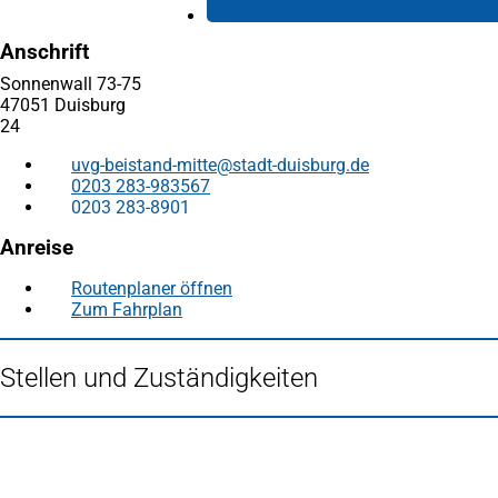
Anschrift
Sonnenwall 73-75
47051 Duisburg
24
uvg-beistand-mitte
stadt-duisburg
de
0203 283-983567
0203 283-8901
Anreise
Routenplaner öffnen
(Öffnet
Zum Fahrplan
(Öffnet
in
in
einem
einem
neuen
Stellen und Zuständigkeiten
neuen
Tab)
Tab)
Fußbereich
Häufig gesucht
Stadtplan Duisburg
(Öffnet
in
Mein Duisburg APP
(Öffnet