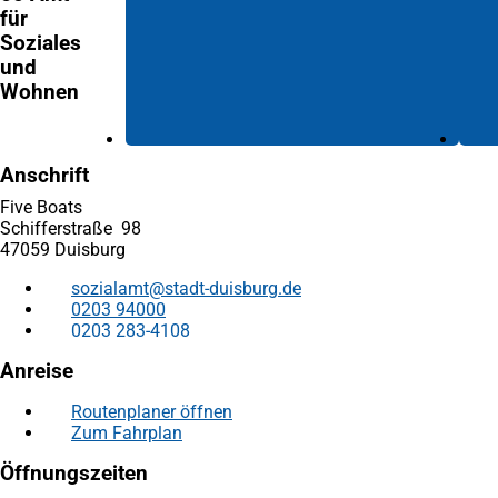
für
Soziales
und
Wohnen
Anschrift
Five Boats
Schifferstraße 98
47059 Duisburg
sozialamt
stadt-duisburg
de
0203 94000
0203 283-4108
Anreise
Routenplaner öffnen
(Öffnet
Zum Fahrplan
(Öffnet
in
in
einem
Öffnungszeiten
einem
neuen
neuen
Tab)