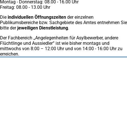
Montag - Donnerstag: 08.00 - 16.00 Uhr
Tab)
Freitag: 08.00 - 13.00 Uhr
Die
individuellen Öffnungszeiten
der einzelnen
Publikumsbereiche bzw. Sachgebiete des Amtes entnehmen Sie
bitte der
jeweiligen Dienstleistung
.
Der Fachbereich „Angelegenheiten für Asylbewerber, andere
Flüchtlinge und Aussiedler“ ist wie bisher montags und
mittwochs von 8:00 – 12:00 Uhr und von 14:00 - 16:00 Uhr zu
erreichen.
Fußbereich
Häufig gesucht
Stadtplan Duisburg
(Öffnet
in
Mein Duisburg APP
(Öffnet
einem
in
Veranstaltungskalender
(Öffnet
neuen
einem
in
Serviceangebote der Stadt Duisburg
Tab)
neuen
einem
Tab)
neuen
Tab)
Schnellübersicht
Tourismus - Stadt von Feuer & Wasser
Rathaus, Politik und Stadtverwaltung