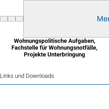
Inhalt anspringen
Me
Zur
Startseite
Wohnungspolitische Aufgaben,
Fachstelle für Wohnungsnotfälle,
Projekte Unterbringung
Links und Downloads
Fußbereich
Häufig gesucht
Stadtplan Duisburg
(Öffnet
in
Mein Duisburg APP
(Öffnet
einem
in
Veranstaltungskalender
(Öffnet