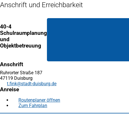
Anschrift und Erreichbarkeit
40-4
Schulraumplanung
und
Objektbetreuung
Anschrift
Ruhrorter Straße 187
47119 Duisburg
t.fink
stadt-duisburg
de
Anreise
Routenplaner öffnen
(Öffnet
Zum Fahrplan
(Öffnet
in
in
einem
Fußbereich
Häufig gesucht
einem
neuen
neuen
Tab)
Stadtplan Duisburg
(Öffnet
Tab)