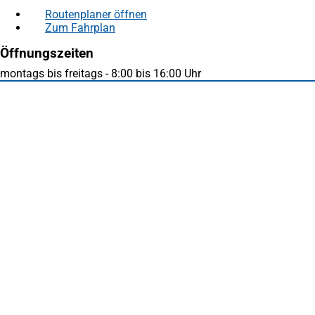
Routenplaner öffnen
(Öffnet
Zum Fahrplan
(Öffnet
in
in
einem
Öffnungszeiten
einem
neuen
neuen
Tab)
montags bis freitags - 8:00 bis 16:00 Uhr
Tab)
Fußbereich
Häufig gesucht
Stadtplan Duisburg
(Öffnet
in
Mein Duisburg APP
(Öffnet
einem
in
Veranstaltungskalender
(Öffnet
neuen
einem
in
Serviceangebote der Stadt Duisburg
Tab)
neuen
einem
Tab)
neuen
Tab)
Schnellübersicht
Tourismus - Stadt von Feuer & Wasser
Rathaus, Politik und Stadtverwaltung
Wohnen und Leben
Wirtschaft Duisburg
Bildung und Wissenschaft
Kultur
Sport