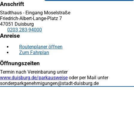
Anschrift
Stadthaus - Eingang Moselstraße
Friedrich-Albert-Lange-Platz 7
47051 Duisburg
0203 283-94000
Anreise
Routenplaner öffnen
(Öffnet
Zum Fahrplan
(Öffnet
in
in
einem
Öffnungszeiten
einem
neuen
neuen
Tab)
Termin nach Vereinbarung unter
Tab)
www.duisburg.de/parkausweise
(Öffnet
oder per Mail unter
sonderparkgenehmigungen
stadt-duisburg
in
de
einem
Fußbereich
Häufig gesucht
neuen
Stadtplan Duisburg
(Öffnet
Tab)
in
Mein Duisburg APP
(Öffnet
einem
in
Veranstaltungskalender
(Öffnet
neuen
einem
in
Serviceangebote der Stadt Duisburg
Tab)
neuen
einem
Tab)
neuen