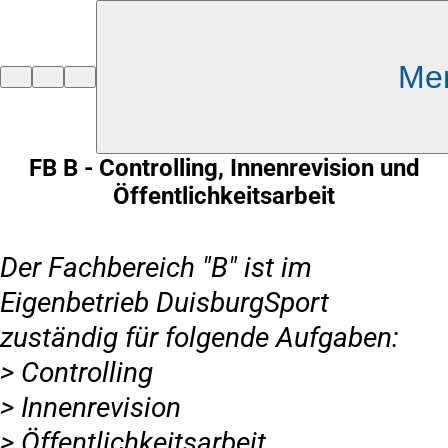
Inhalt anspringen
Me
Zur
Startseite
FB B - Controlling, Innenrevision und
Öffentlichkeitsarbeit
Der Fachbereich "B" ist im
Eigenbetrieb DuisburgSport
zuständig für folgende Aufgaben:
> Controlling
> Innenrevision
> Öffentlichkeitsarbeit