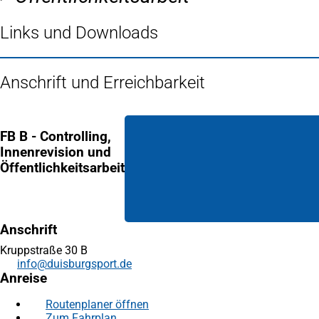
Links und Downloads
Anschrift und Erreichbarkeit
FB B - Controlling,
Innenrevision und
Öffentlichkeitsarbeit
Anschrift
Kruppstraße 30 B
info
duisburgsport
de
Anreise
Routenplaner öffnen
(Öffnet
Zum Fahrplan
(Öffnet
in