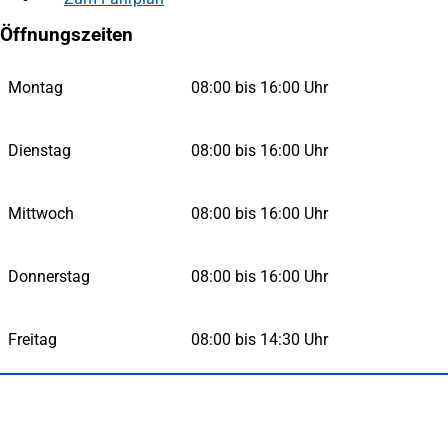
in
einem
Öffnungszeiten
einem
neuen
neuen
Tab)
Tab)
Montag
08:00 bis 16:00 Uhr
Dienstag
08:00 bis 16:00 Uhr
Mittwoch
08:00 bis 16:00 Uhr
Donnerstag
08:00 bis 16:00 Uhr
Freitag
08:00 bis 14:30 Uhr
Fußbereich
Häufig gesucht
Stadtplan Duisburg
(Öffnet
in
Mein Duisburg APP
(Öffnet