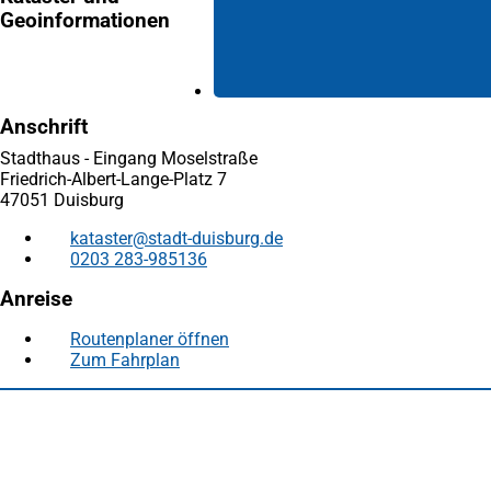
Geoinformationen
Anschrift
Stadthaus - Eingang Moselstraße
Friedrich-Albert-Lange-Platz 7
47051 Duisburg
kataster
stadt-duisburg
de
0203 283-985136
Anreise
Routenplaner öffnen
(Öffnet
Zum Fahrplan
(Öffnet
in
in
einem
Fußbereich
Häufig gesucht
einem
neuen
neuen
Tab)
Stadtplan Duisburg
(Öffnet
Tab)
in
Mein Duisburg APP
(Öffnet
einem
in
Veranstaltungskalender
(Öffnet