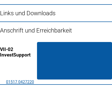
Links und Downloads
Anschrift und Erreichbarkeit
VII-02
InvestSupport
01517 0427220
Fußbereich
Häufig gesucht
Stadtplan Duisburg
(Öffnet
in
Mein Duisburg APP
(Öffnet
einem
in
Veranstaltungskalender
(Öffnet
neuen
einem
in
Serviceangebote der Stadt Duisburg