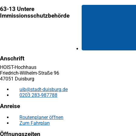
63-13 Untere
Immissionsschutzbehörde
Anschrift
HOIST-Hochhaus
Friedrich-Wilhelm-Straße 96
47051 Duisburg
uib
stadt-duisburg
de
0203 283-987788
Anreise
Routenplaner öffnen
(Öffnet
Zum Fahrplan
(Öffnet
in
in
einem
Öffnungszeiten
einem
neuen