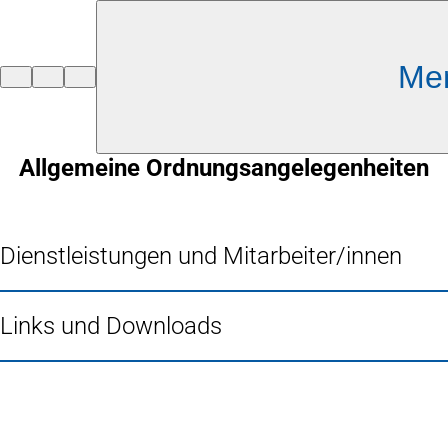
Inhalt anspringen
Me
Zur
Startseite
Allgemeine Ordnungsangelegenheiten
Dienstleistungen und Mitarbeiter/innen
Links und Downloads
Fußbereich
Häufig gesucht
Stadtplan Duisburg
(Öffnet
in
Mein Duisburg APP
(Öffnet
einem
in
Veranstaltungskalender
(Öffnet