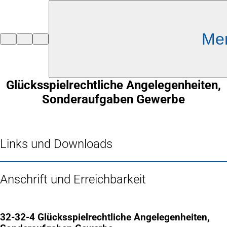
Inhalt anspringen
Me
Zur
Startseite
Glücksspielrechtliche Angelegenheiten,
Sonderaufgaben Gewerbe
Links und Downloads
Anschrift und Erreichbarkeit
32-32-4 Glücksspielrechtliche Angelegenheiten,