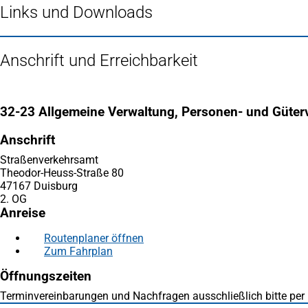
Links und Downloads
Anschrift und Erreichbarkeit
32-23 Allgemeine Verwaltung, Personen- und Güter
Anschrift
Straßenverkehrsamt
Theodor-Heuss-Straße 80
47167 Duisburg
2. OG
Anreise
Routenplaner öffnen
(Öffnet
Zum Fahrplan
(Öffnet
in
in
einem
Öffnungszeiten
einem
neuen
neuen
Tab)
Terminvereinbarungen und Nachfragen ausschließlich bitte per 
Tab)