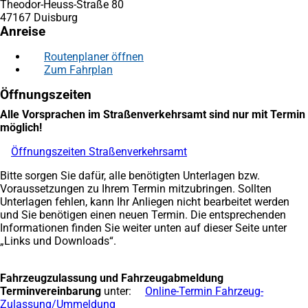
Theodor-Heuss-Straße 80
47167 Duisburg
Anreise
Routenplaner öffnen
(Öffnet
Zum Fahrplan
(Öffnet
in
in
einem
Öffnungszeiten
einem
neuen
neuen
Tab)
Alle Vorsprachen im Straßenverkehrsamt sind nur mit Termin
Tab)
möglich!
Öffnungszeiten Straßenverkehrsamt
(Öffnet
in
Bitte sorgen Sie dafür, alle benötigten Unterlagen bzw.
einem
Voraussetzungen zu Ihrem Termin mitzubringen. Sollten
neuen
Unterlagen fehlen, kann Ihr Anliegen nicht bearbeitet werden
Tab)
und Sie benötigen einen neuen Termin. Die entsprechenden
Informationen finden Sie weiter unten auf dieser Seite unter
„Links und Downloads“.
Fahrzeugzulassung und Fahrzeugabmeldung
Terminvereinbarung
unter:
Online-Termin Fahrzeug-
Zulassung/Ummeldung
(Öffnet