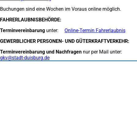
in
Buchungen sind eine Wochen im Voraus online möglich.
einem
neuen
FAHRERLAUBNISBEHÖRDE:
Tab)
Terminvereinbarung
unter:
Online-Termin Fahrerlaubnis
GEWERBLICHER PERSONEN- UND GÜTERKRAFTVERKEHR:
Terminvereinbarung und Nachfragen
nur per Mail unter:
gkv
stadt-duisburg
de
Fußbereich
Häufig gesucht
Stadtplan Duisburg
(Öffnet
in
Mein Duisburg APP
(Öffnet
einem
in
Veranstaltungskalender
(Öffnet
neuen
einem
in
Serviceangebote der Stadt Duisburg
Tab)
neuen
einem
Tab)
neuen
Tab)
Schnellübersicht
Tourismus - Stadt von Feuer & Wasser
Rathaus, Politik und Stadtverwaltung