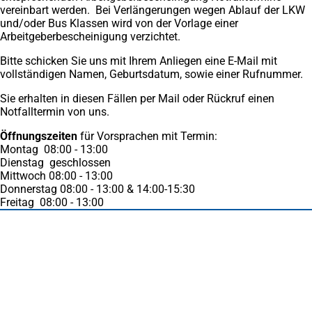
vereinbart werden. Bei Verlängerungen wegen Ablauf der LKW
und/oder Bus Klassen wird von der Vorlage einer
Arbeitgeberbescheinigung verzichtet.
Bitte schicken Sie uns mit Ihrem Anliegen eine E-Mail mit
vollständigen Namen, Geburtsdatum, sowie einer Rufnummer.
Sie erhalten in diesen Fällen per Mail oder Rückruf einen
Notfalltermin von uns.
Öffnungszeiten
für Vorsprachen mit Termin:
Montag 08:00 - 13:00
Dienstag geschlossen
Mittwoch 08:00 - 13:00
Donnerstag 08:00 - 13:00 & 14:00-15:30
Freitag 08:00 - 13:00
Fußbereich
Häufig gesucht
Stadtplan Duisburg
(Öffnet
in
Mein Duisburg APP
(Öffnet
einem
in
Veranstaltungskalender
(Öffnet
neuen
einem
in
Serviceangebote der Stadt Duisburg
Tab)
neuen
einem
Tab)
neuen