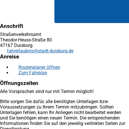
Anschrift
Straßenverkehrsamt
Theodor-Heuss-Straße 80
47167 Duisburg
fahrerlaubnis
stadt-duisburg
de
Anreise
Routenplaner öffnen
(Öffnet
Zum Fahrplan
(Öffnet
in
in
einem
Öffnungszeiten
einem
neuen
neuen
Tab)
Alle Vorsprachen sind nur mit Termin möglich!
Tab)
Bitte sorgen Sie dafür, alle benötigten Unterlagen bzw.
Voraussetzungen zu Ihrem Termin mitzubringen. Sollten
Unterlagen fehlen, kann Ihr Anliegen nicht bearbeitet werden
und Sie benötigen einen neuen Termin. Die entsprechenden
Informationen finden Sie auf den jeweilig verlinkten Seiten zur
Dienstleistung.