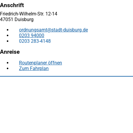
Anschrift
Friedrich-Wilhelm-Str. 12-14
47051 Duisburg
ordnungsamt
stadt-duisburg
de
0203 94000
0203 283-4148
Anreise
Routenplaner öffnen
(Öffnet
Zum Fahrplan
(Öffnet
in
in
einem
Fußbereich
Häufig gesucht
einem
neuen
neuen
Tab)
Stadtplan Duisburg
(Öffnet
Tab)
in
Mein Duisburg APP
(Öffnet
einem
in
Veranstaltungskalender
(Öffnet
neuen
einem
in
Serviceangebote der Stadt Duisburg
Tab)
neuen
einem
Tab)
neuen
Tab)
Schnellübersicht